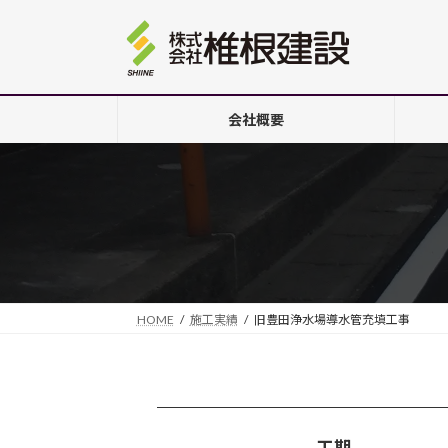
コ
ナ
ン
ビ
テ
ゲ
ン
ー
ツ
シ
会社概要
へ
ョ
ス
ン
キ
に
ッ
移
プ
動
HOME
施工実績
旧豊田浄水場導水管充填工事
工期